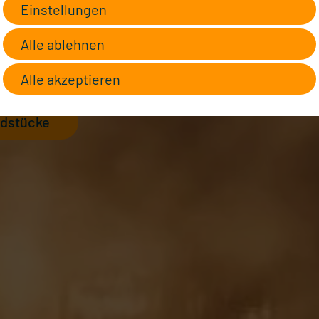
Einstellungen
Alle ablehnen
u von A bis Z
Alle akzeptieren
dstücke