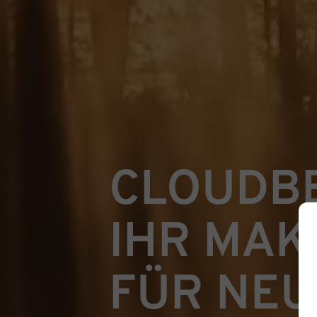
CLOUDB
IHR MAK
FÜR NE