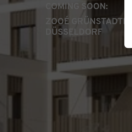
COMING SOON:
ZOOÉ GRÜNSTADTL
DÜSSELDORF