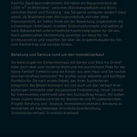
Kauf für Bauträgermaßnahmen. Sie haben ein Baugrundstück ab
2
1.000 m
im Rheinland - zwischen Mönchengladbach und Bonn,
zwischen Düren und Duisburg - das Sie gerne verkaufen wollen? Ganz
gleich, ob Brachland oder Abrissgrundstück, mit oder ohne
Planungsrecht, wir helfen Ihnen bei der Bewertung, organisieren die
notwendigen Unterlagen, erstellen Nutzungskonzepte und wählen je
nach Bebaubarkeit unterschiedliche Käuferzielgruppen für Sie aus.
Nach gemeinsamer Abstimmung sprechen wir diese für Sie
professionell an und begleiten Sie über die Angebotsabgabe bis hin
zum Kaufvertrag und darüber hinaus.
Beratung und Service rund um den Immobilienkauf
Sie bevorzugen ein Einfamilienhaus mit Garten und Blick ins Grüne?
Oder doch eher eine moderne Wohnung mit ausreichend Platz für die
kleine Familie? Vielleicht sind die Kinder aus dem Haus und Sie suchen
eine barrierefreie Immobilie? Wir prüfen unser aktuelles und künftiges
Portfolio für Sie nach einem Objekt, das Ihren Suchkriterien
entspricht. Bei Bedarf kümmern wir uns auch um den Verkauf Ihrer
bisherigen Immobilie oder die passende Finanzierung. Unser Service
für Interessenten reicht weit über den Suchauftrag hinaus. Wir bieten
Ihnen zudem: Neubauvertrieb für Bauherren und Projektentwickler,
Projekt-Beratung und -Analyse, Immobilieninvestment, Beratung zu
Immobilien als Kapitalanlage, Grundstücksentwicklung,
Grundstücksverkauf, Grundstücksankauf.