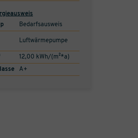
rgieausweis
yp
Bedarfsausweis
Luftwärmepumpe
f
12,00 kWh/(m²*a)
lasse
A+