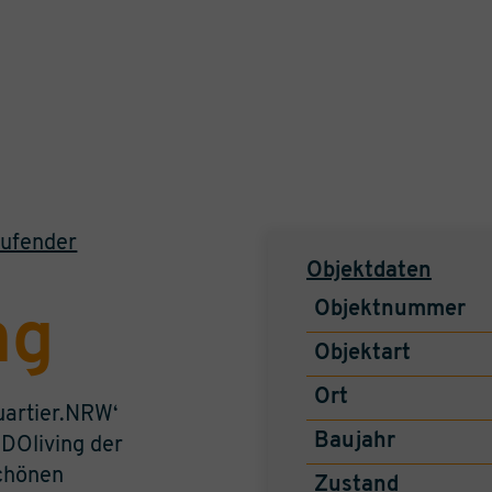
aufender
Objektdaten
Objektnummer
ng
Objektart
Ort
uartier.NRW‘
Baujahr
DOliving der
chönen
Zustand