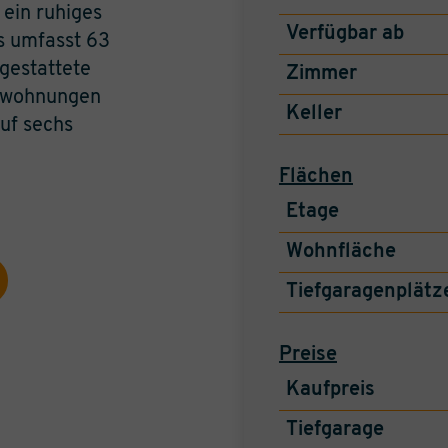
 ein ruhiges
Verfügbar ab
s umfasst 63
sgestattete
Zimmer
auwohnungen
Keller
auf sechs
Flächen
Etage
Wohnfläche
Tiefgaragenplätz
Preise
Kaufpreis
Tiefgarage