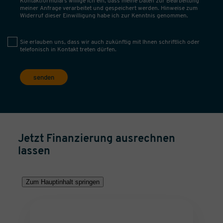
Kontaktformulars willige ich ein, dass meine Daten zur Bearbeitung
meiner Anfrage verarbeitet und gespeichert werden. Hinweise zum
Widerruf dieser Einwilligung habe ich zur Kenntnis genommen.
Sie erlauben uns, dass wir auch zukünftig mit Ihnen schriftlich oder
telefonisch in Kontakt treten dürfen.
senden
Jetzt Finanzierung ausrechnen
lassen