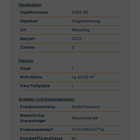
Objektdaten
Objektnummer
3393-05
Objektart
Etagenwohnung
Ort
Wesseling
Baujahr
2025
Zimmer
3
Flächen
Etage
1
Wohnfläche
ca. 60,59 m²
Freie Parkplätze
1
Angaben zum Energieausweis
Energieausweistyp
Bedarfsausweis
Wesentlicher
Wasserenergie
Energieträger
Endenergiebedarf
13,50 kWh/(m²*a)
Energieeffizienzklasse
A+