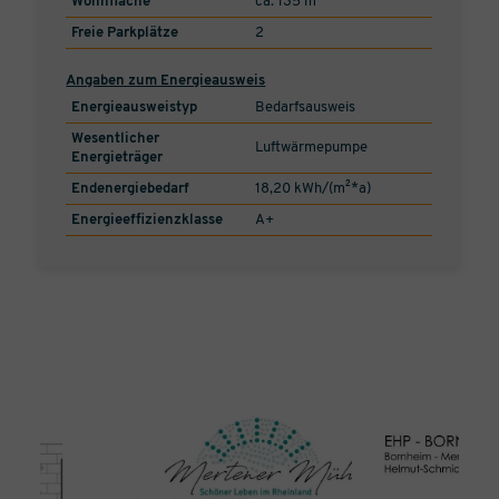
Wohnfläche
ca. 135 m²
Freie Parkplätze
2
Angaben zum Energieausweis
Energieausweistyp
Bedarfsausweis
Wesentlicher
Luftwärmepumpe
Energieträger
Endenergiebedarf
18,20 kWh/(m²*a)
Energieeffizienzklasse
A+