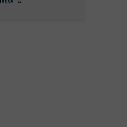
lasse
A