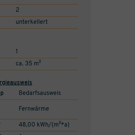
2
unterkellert
1
ca. 35 m²
rgieausweis
yp
Bedarfsausweis
Fernwärme
f
48,00 kWh/(m²*a)