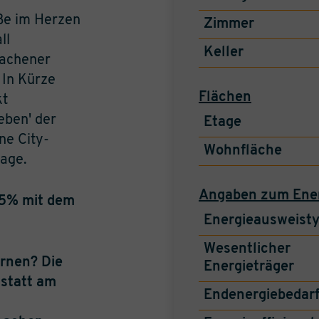
ße im Herzen
Zimmer
ll
Keller
Aachener
 In Kürze
Flächen
kt
eben' der
Etage
e City-
Wohnfläche
lage.
Angaben zum Ene
,5% mit dem
Energieausweist
Wesentlicher
ernen? Die
Energieträger
 statt am
Endenergiebedar