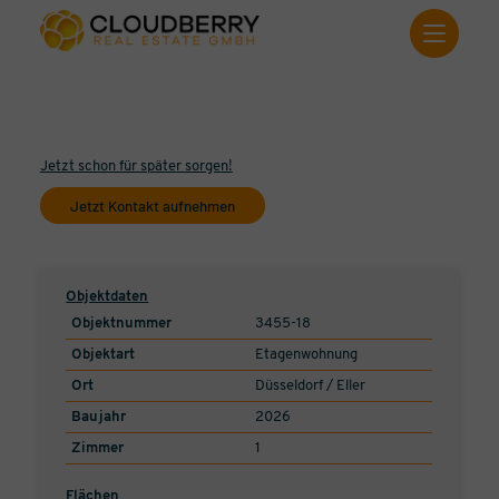
Jetzt schon für später sorgen!
Jetzt Kontakt aufnehmen
Objektdaten
Objektnummer
3455-18
Objektart
Etagenwohnung
Ort
Düsseldorf / Eller
Baujahr
2026
Zimmer
1
Flächen