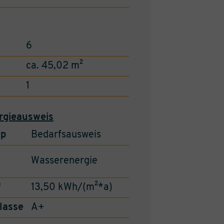
6
ca. 45,02 m²
1
rgieausweis
yp
Bedarfsausweis
Wasserenergie
f
13,50 kWh/(m²*a)
lasse
A+