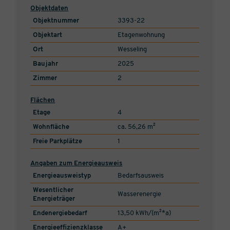
Objektdaten
Objektnummer
3393-22
Objektart
Etagenwohnung
Ort
Wesseling
Baujahr
2025
Zimmer
2
Flächen
Etage
4
Wohnfläche
ca. 56,26 m²
Freie Parkplätze
1
Angaben zum Energieausweis
Energieausweistyp
Bedarfsausweis
Wesentlicher
Wasserenergie
Energieträger
Endenergiebedarf
13,50 kWh/(m²*a)
Energieeffizienzklasse
A+