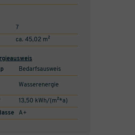
7
ca. 45,02 m²
rgieausweis
yp
Bedarfsausweis
Wasserenergie
f
13,50 kWh/(m²*a)
lasse
A+