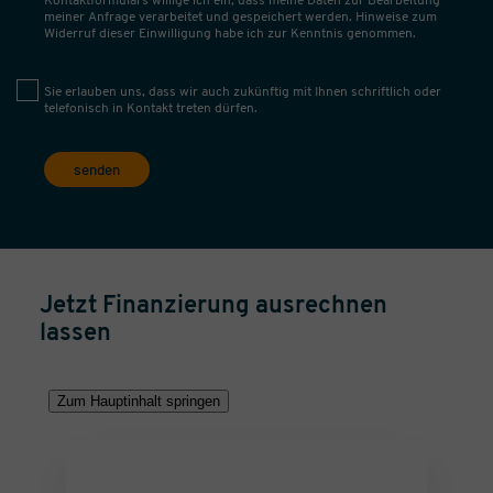
Kontaktformulars willige ich ein, dass meine Daten zur Bearbeitung
meiner Anfrage verarbeitet und gespeichert werden. Hinweise zum
Widerruf dieser Einwilligung habe ich zur Kenntnis genommen.
Sie erlauben uns, dass wir auch zukünftig mit Ihnen schriftlich oder
telefonisch in Kontakt treten dürfen.
senden
Jetzt Finanzierung ausrechnen
lassen