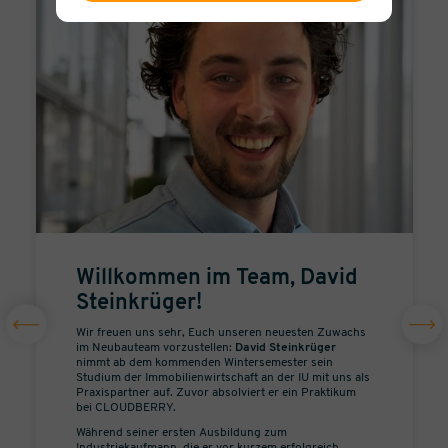
Willkommen im Team, David
Steinkrüger!
Wir freuen uns sehr, Euch unseren neuesten Zuwachs
im Neubauteam vorzustellen:
David Steinkrüger
nimmt ab dem kommenden Wintersemester sein
Studium der Immobilienwirtschaft an der IU mit uns als
Praxispartner auf. Zuvor absolviert er ein Praktikum
bei CLOUDBERRY.
Während seiner ersten Ausbildung zum