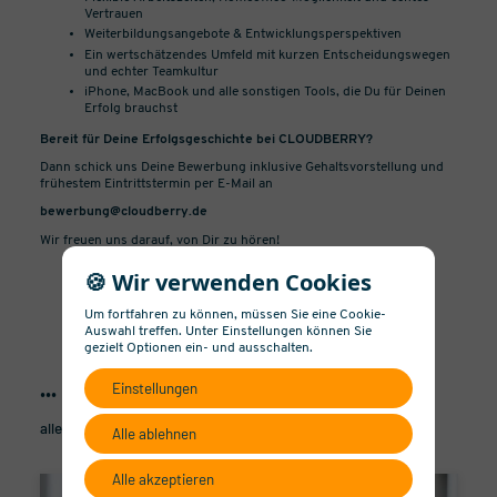
Vertrauen
Weiterbildungsangebote & Entwicklungsperspektiven
Ein wertschätzendes Umfeld mit kurzen Entscheidungswegen
und echter Teamkultur
iPhone, MacBook und alle sonstigen Tools, die Du für Deinen
Erfolg brauchst
Bereit für Deine Erfolgsgeschichte bei CLOUDBERRY?
Dann schick uns Deine Bewerbung inklusive Gehaltsvorstellung und
frühestem Eintrittstermin per E-Mail an
bewerbung@cloudberry.de
Wir freuen uns darauf, von Dir zu hören!
🍪 Wir verwenden Cookies
Um fortfahren zu können, müssen Sie eine Cookie-
Auswahl treffen. Unter Einstellungen können Sie
gezielt Optionen ein- und ausschalten.
Einstellungen
... also berry important news
alle News
Alle ablehnen
Alle akzeptieren