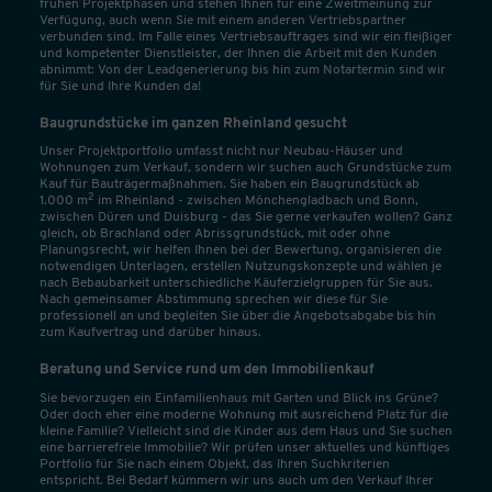
frühen Projektphasen und stehen Ihnen für eine Zweitmeinung zur
Verfügung, auch wenn Sie mit einem anderen Vertriebspartner
verbunden sind. Im Falle eines Vertriebsauftrages sind wir ein fleißiger
und kompetenter Dienstleister, der Ihnen die Arbeit mit den Kunden
abnimmt: Von der Leadgenerierung bis hin zum Notartermin sind wir
für Sie und Ihre Kunden da!
Baugrundstücke im ganzen Rheinland gesucht
Unser Projektportfolio umfasst nicht nur Neubau-Häuser und
Wohnungen zum Verkauf, sondern wir suchen auch Grundstücke zum
Kauf für Bauträgermaßnahmen. Sie haben ein Baugrundstück ab
2
1.000 m
im Rheinland - zwischen Mönchengladbach und Bonn,
zwischen Düren und Duisburg - das Sie gerne verkaufen wollen? Ganz
gleich, ob Brachland oder Abrissgrundstück, mit oder ohne
Planungsrecht, wir helfen Ihnen bei der Bewertung, organisieren die
notwendigen Unterlagen, erstellen Nutzungskonzepte und wählen je
nach Bebaubarkeit unterschiedliche Käuferzielgruppen für Sie aus.
Nach gemeinsamer Abstimmung sprechen wir diese für Sie
professionell an und begleiten Sie über die Angebotsabgabe bis hin
zum Kaufvertrag und darüber hinaus.
Beratung und Service rund um den Immobilienkauf
Sie bevorzugen ein Einfamilienhaus mit Garten und Blick ins Grüne?
Oder doch eher eine moderne Wohnung mit ausreichend Platz für die
kleine Familie? Vielleicht sind die Kinder aus dem Haus und Sie suchen
eine barrierefreie Immobilie? Wir prüfen unser aktuelles und künftiges
Portfolio für Sie nach einem Objekt, das Ihren Suchkriterien
entspricht. Bei Bedarf kümmern wir uns auch um den Verkauf Ihrer