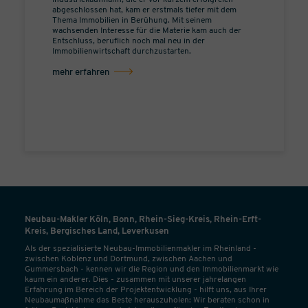
Industriekaufmann, die er vor kurzem erfolgreich
abgeschlossen hat, kam er erstmals tiefer mit dem
Thema Immobilien in Berühung. Mit seinem
wachsenden Interesse für die Materie kam auch der
Entschluss, beruflich noch mal neu in der
Immobilienwirtschaft durchzustarten.
mehr erfahren
Neubau-Makler Köln, Bonn, Rhein-Sieg-Kreis, Rhein-Erft-
Kreis, Bergisches Land, Leverkusen
Als der spezialisierte Neubau-Immobilienmakler im Rheinland -
zwischen Koblenz und Dortmund, zwischen Aachen und
Gummersbach - kennen wir die Region und den Immobilienmarkt wie
kaum ein anderer. Dies - zusammen mit unserer jahrelangen
Erfahrung im Bereich der Projektentwicklung - hilft uns, aus Ihrer
Neubaumaßnahme das Beste herauszuholen: Wir beraten schon in