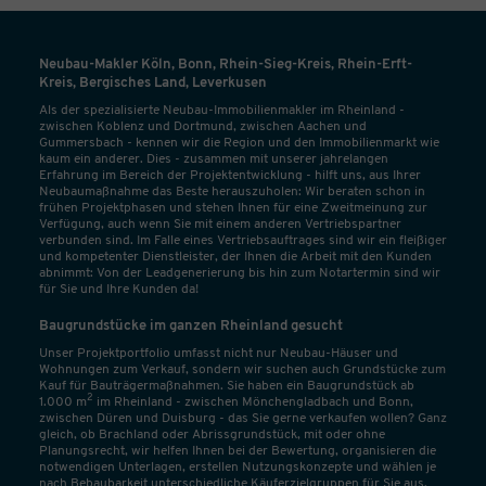
Neubau-Makler Köln, Bonn, Rhein-Sieg-Kreis, Rhein-Erft-
Kreis, Bergisches Land, Leverkusen
Als der spezialisierte Neubau-Immobilienmakler im Rheinland -
zwischen Koblenz und Dortmund, zwischen Aachen und
Gummersbach - kennen wir die Region und den Immobilienmarkt wie
kaum ein anderer. Dies - zusammen mit unserer jahrelangen
Erfahrung im Bereich der Projektentwicklung - hilft uns, aus Ihrer
Neubaumaßnahme das Beste herauszuholen: Wir beraten schon in
frühen Projektphasen und stehen Ihnen für eine Zweitmeinung zur
Verfügung, auch wenn Sie mit einem anderen Vertriebspartner
verbunden sind. Im Falle eines Vertriebsauftrages sind wir ein fleißiger
und kompetenter Dienstleister, der Ihnen die Arbeit mit den Kunden
abnimmt: Von der Leadgenerierung bis hin zum Notartermin sind wir
für Sie und Ihre Kunden da!
Baugrundstücke im ganzen Rheinland gesucht
Unser Projektportfolio umfasst nicht nur Neubau-Häuser und
Wohnungen zum Verkauf, sondern wir suchen auch Grundstücke zum
Kauf für Bauträgermaßnahmen. Sie haben ein Baugrundstück ab
2
1.000 m
im Rheinland - zwischen Mönchengladbach und Bonn,
zwischen Düren und Duisburg - das Sie gerne verkaufen wollen? Ganz
gleich, ob Brachland oder Abrissgrundstück, mit oder ohne
Planungsrecht, wir helfen Ihnen bei der Bewertung, organisieren die
notwendigen Unterlagen, erstellen Nutzungskonzepte und wählen je
nach Bebaubarkeit unterschiedliche Käuferzielgruppen für Sie aus.