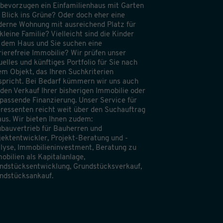
 bevorzugen ein Einfamilienhaus mit Garten
 Blick ins Grüne? Oder doch eher eine
erne Wohnung mit ausreichend Platz für
 kleine Familie? Vielleicht sind die Kinder
 dem Haus und Sie suchen eine
rierefreie Immobilie? Wir prüfen unser
uelles und künftiges Portfolio für Sie nach
em Objekt, das Ihren Suchkriterien
spricht. Bei Bedarf kümmern wir uns auch
den Verkauf Ihrer bisherigen Immobilie oder
 passende Finanzierung. Unser Service für
eressenten reicht weit über den Suchauftrag
aus. Wir bieten Ihnen zudem:
bauvertrieb für Bauherren und
jektentwickler, Projekt-Beratung und -
lyse, Immobilieninvestment, Beratung zu
obilien als Kapitalanlage,
ndstücksentwicklung, Grundstücksverkauf,
ndstücksankauf.