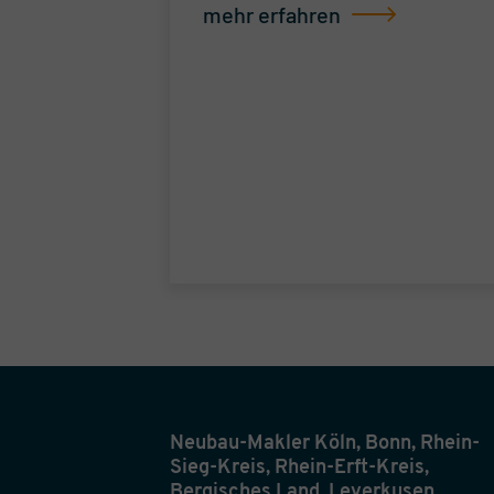
mehr erfahren
ven
 stellen sich
ührer
an Gießler,
ential
n Fragen des
 Hermans vom
Neubau-Makler Köln, Bonn, Rhein-
Sieg-Kreis, Rhein-Erft-Kreis,
Bergisches Land, Leverkusen