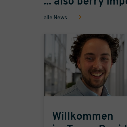
... also berry im
alle News
er
Willkommen