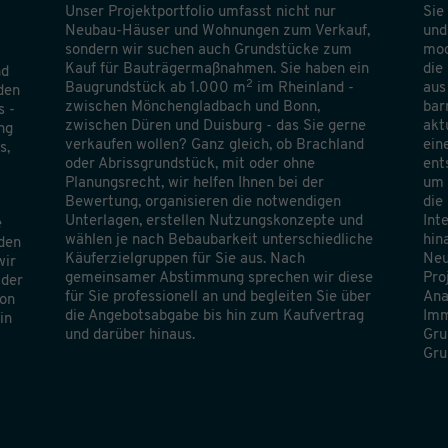
Unser Projektportfolio umfasst nicht nur
Sie
Neubau-Häuser und Wohnungen zum Verkauf,
und
sondern wir suchen auch Grundstücke zum
mod
Kauf für Bauträgermaßnahmen. Sie haben ein
die
nd
2
Baugrundstück ab 1.000 m
im Rheinland -
aus
den
zwischen Mönchengladbach und Bonn,
bar
s -
zwischen Düren und Duisburg - das Sie gerne
akt
ng
verkaufen wollen? Ganz gleich, ob Brachland
ein
s,
oder Abrissgrundstück, mit oder ohne
ent
Planungsrecht, wir helfen Ihnen bei der
um 
Bewertung, organisieren die notwendigen
die
Unterlagen, erstellen Nutzungskonzepte und
Int
e
wählen je nach Bebaubarkeit unterschiedliche
hin
den
Käuferzielgruppen für Sie aus. Nach
Neu
wir
gemeinsamer Abstimmung sprechen wir diese
Pro
 der
für Sie professionell an und begleiten Sie über
Ana
Von
die Angebotsabgabe bis hin zum Kaufvertrag
Imm
in
und darüber hinaus.
Gru
Gru