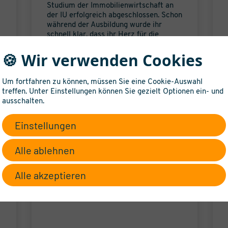
d
Studium der Immobilienwirtschaft an
der IU erfolgreich abgeschlossen. Schon
während der Ausbildung wurde ihr
schnell klar, dass ihr Herz für die
Themen Neubauvertrieb und
🍪 Wir verwenden Cookies
Projektentwicklung schlägt.
mehr erfahren
Um fortfahren zu können, müssen Sie eine Cookie-Auswahl
treffen. Unter Einstellungen können Sie gezielt Optionen ein- und
ausschalten.
Einstellungen
Alle ablehnen
Alle akzeptieren