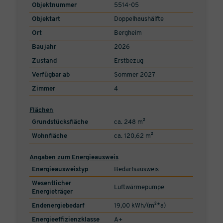
Objektnummer
5514-05
Objektart
Doppelhaushälfte
Ort
Bergheim
Baujahr
2026
Zustand
Erstbezug
Verfügbar ab
Sommer 2027
Zimmer
4
Flächen
Grundstücksfläche
ca. 248 m²
Wohnfläche
ca. 120,62 m²
Angaben zum Energieausweis
Energieausweistyp
Bedarfsausweis
Wesentlicher
Luftwärmepumpe
Energieträger
Endenergiebedarf
19,00 kWh/(m²*a)
Energieeffizienzklasse
A+