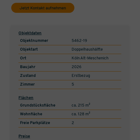
Jetzt Kontakt aufnehmen
Objektdaten
Objektnummer
5462-19
Objektart
Doppelhaushälfte
Ort
Köln Alt-Meschenich
Baujahr
2026
Zustand
Erstbezug
Zimmer
5
Flächen
Grundstücksfläche
ca. 215 m²
Wohnfläche
ca. 128 m²
Freie Parkplätze
2
Preise