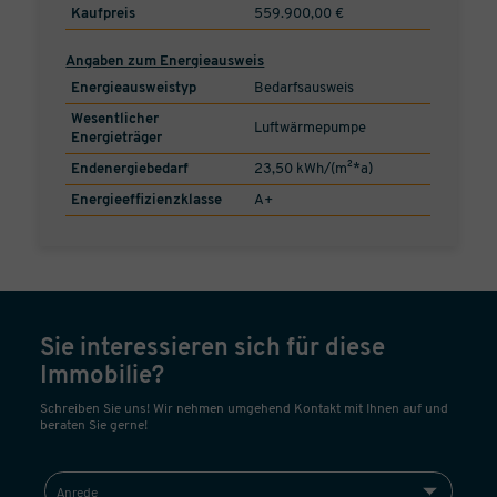
Kaufpreis
559.900,00 €
Angaben zum Energieausweis
Energieausweistyp
Bedarfsausweis
Wesentlicher
Luftwärmepumpe
Energieträger
Endenergiebedarf
23,50 kWh/(m²*a)
Energieeffizienzklasse
A+
Sie interessieren sich für diese
Immobilie?
Schreiben Sie uns! Wir nehmen umgehend Kontakt mit Ihnen auf und
beraten Sie gerne!